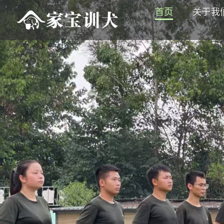
首页
关于我