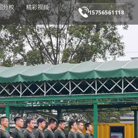
国分校
精彩视频
15756561118