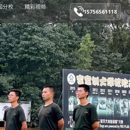
国分校
精彩视频
15756561118