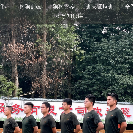
们
狗狗训练
狗狗寄养
训犬师培训
全
科学知识库