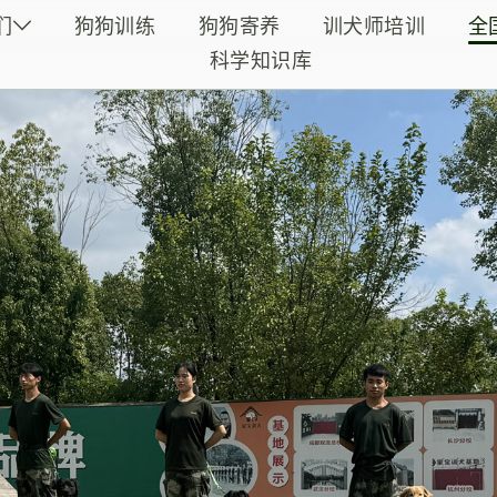
们
狗狗训练
狗狗寄养
训犬师培训
全
科学知识库