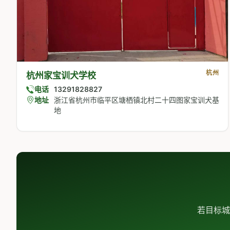
杭州
杭州家宝训犬学校
电话
13291828827
地址
浙江省杭州市临平区塘栖镇北村二十四图家宝训犬基
地
若目标城