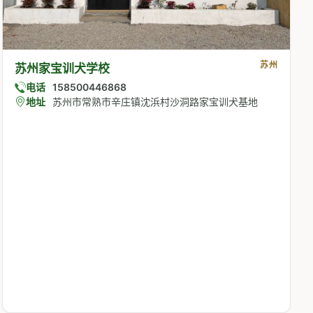
苏州
苏州家宝训犬学校
电话
158500446868
地址
苏州市常熟市辛庄镇沈浜村沙洞路家宝训犬基地