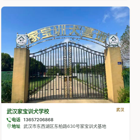
武汉
武汉家宝训犬学校
电话
13657206868
地址
武汉市东西湖区东柏路630号家宝训犬基地