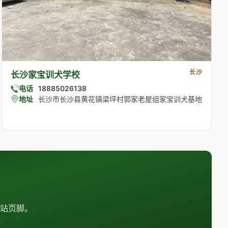
长沙
长沙家宝训犬学校
电话
18885026138
地址
长沙市长沙县黄花镇梁坪村郭家老屋组家宝训犬基地
站页脚。