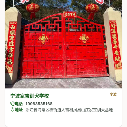
宁波
宁波家宝训犬学校
电话
19983535168
地址
浙江省海曙区横街道大雷村凤凰山庄家宝训犬基地