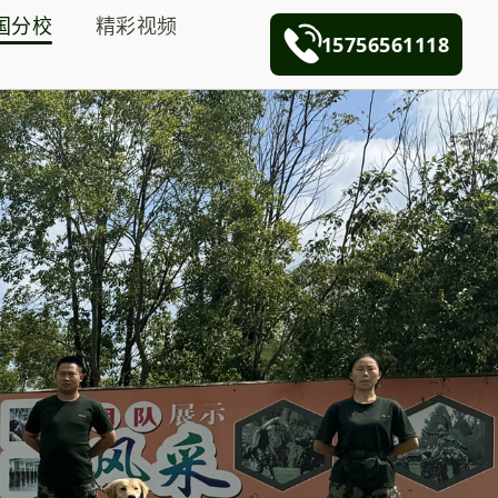
国分校
精彩视频
15756561118