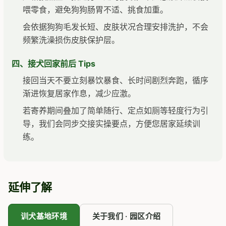
喂零食，避免狗狗肠胃不适、挑食加重。
会依据狗狗毛发长短、皮肤状况合理安排洗护，不会
频繁洗澡损伤皮肤保护层。
四、接犬回家前后 Tips
接回当天不要立刻暴饮暴食、长时间剧烈奔跑，循序
渐进恢复居家作息，减少应激。
若寄养期间叠加了简单随行、定点如厕等轻度行为引
导，我们会同步交接实操要点，方便您居家延续训
练。
延伸了解
训犬基地环境
关于我们 · 园区介绍