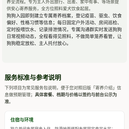
养全流程。专为主人外出旅行、出差、家中有事、等场景提
供安心寄养服务，全方位照料爱犬饮食起居。
狗狗入园即刻建立专属寄养档案，登记疫苗、驱虫、饮食
偏好、性格习惯等信息；每日固定户外活动、房间巡检、
定时投喂饮水、记录排泄情况，专属沟通群实时发送狗狗
日常视频动态，全程看得见照料，不做简单笼养看管，让
狗狗稳定放松、主人托付放心。
服务标准与参考说明
下列项目为常见服务包说明，便于您对照旧版「寄养介绍」信
息做预期管理；
具体套餐、档期与价格以签约与前台公示为
准
。
住宿与环境
独立单间专属宿舍入住，防滑地面搭配专属固定食盆水盆；