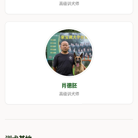
高级训犬师
肖德胚
高级训犬师