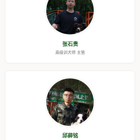
张石贵
高级训犬师 主管
邱薛铭